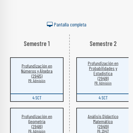
Pantalla completa
Semestre 1
Semestre 2
Profundización en
Profundización en
Probabilidades y
Números y Álgebra
Estadística
(29415)
(29418)
PR: Admisión
PR: Admisión
4 SCT
4 SCT
Profundización en
Análisis Didáctico
Geometría
Matemático
(29416)
(29419)
PR: Admisión
PR: 29417