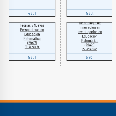
4 SCT
5 Sct
Metodología de
Teorías y Nuevas
Innovación en
Perspectivas en
Investigación en
Educación
Educación
Matemática
Matemática
(29417)
(29420)
PR: Admisión
PR: Admisión
5 SCT
5 SCT